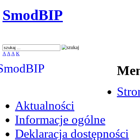
SmodBIP
A
A
A
K
Me
Stro
Aktualności
Informacje ogólne
Deklaracja dostępności