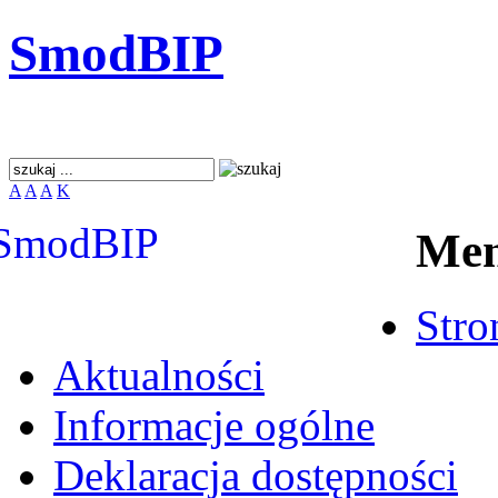
SmodBIP
A
A
A
K
Me
Stro
Aktualności
Informacje ogólne
Deklaracja dostępności