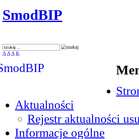
SmodBIP
A
A
A
K
Me
Stro
Aktualności
Rejestr aktualności us
Informacje ogólne