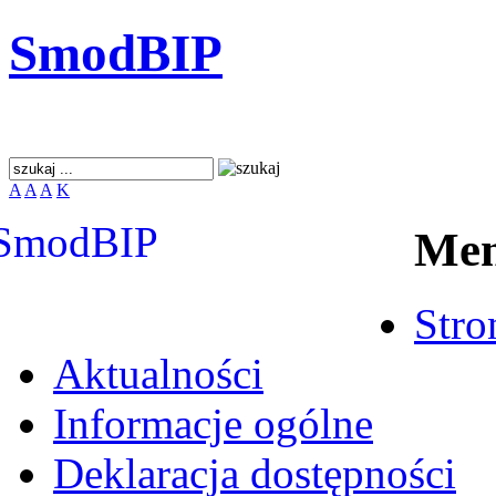
SmodBIP
A
A
A
K
Me
Stro
Aktualności
Informacje ogólne
Deklaracja dostępności