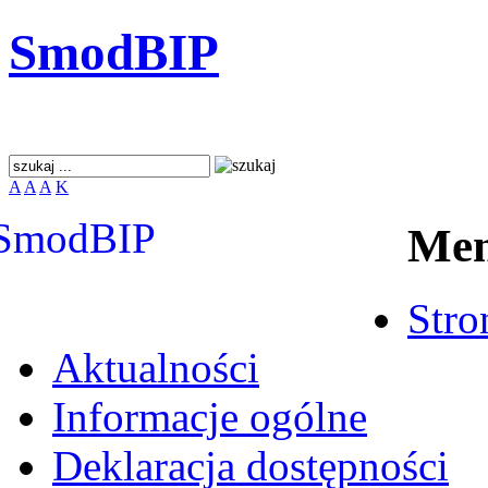
SmodBIP
A
A
A
K
Me
Stro
Aktualności
Informacje ogólne
Deklaracja dostępności