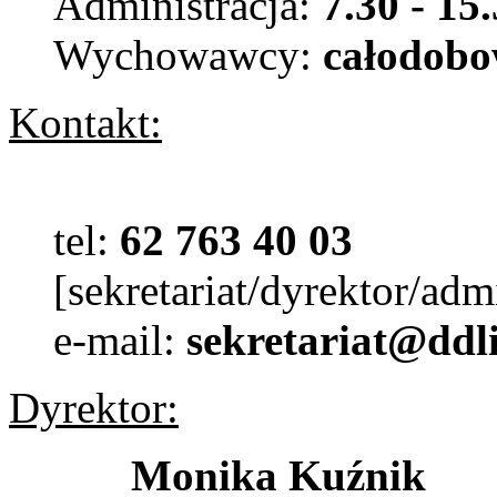
Administracja:
7.30 - 15
Wychowawcy:
całodob
Kontakt:
tel:
62 763 40 03
[sekretariat/dyrektor/ad
e-mail:
sekretariat@ddl
Dyrektor:
Monika Kuźnik