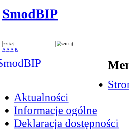
SmodBIP
A
A
A
K
Me
Stro
Aktualności
Informacje ogólne
Deklaracja dostępności