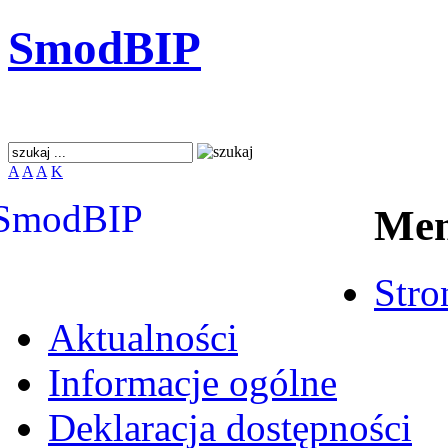
SmodBIP
A
A
A
K
Me
Stro
Aktualności
Informacje ogólne
Deklaracja dostępności